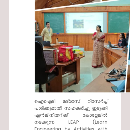
ഐഐടി മദ്രാസ് റിസേർച്ച്
പാർക്കുമായി സഹകരിച്ചു ഇടുക്കി
എൻജിനീയറിങ് കോളേജിൽ
നടക്കുന്ന LEAP (Learn
Engineering by Activities with