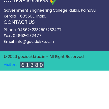
COLLEGE ADDRESS
Government Engineering College Idukki, Painavu
Kerala - 685603, India.
CONTACT US
Phone: 04862-233250/232477
Fax : 04862-232477
Email: info@gecidukki.ac.in
© 2026 gecidukki.ac.in - All Right Reserved
Visitors :