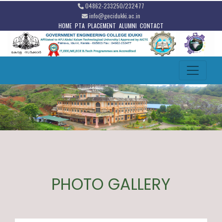
04862-233250/232477
info@gecidukki.ac.in
HOME
PTA
PLACEMENT
ALUMNI
CONTACT
PHOTO GALLERY