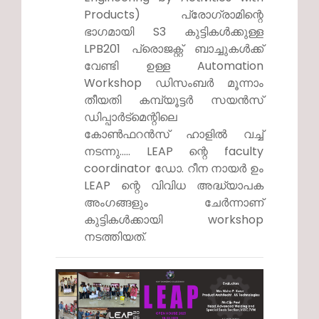
Products) പ്രോഗ്രാമിന്റെ
ഭാഗമായി S3 കുട്ടികൾക്കുള്ള
LPB201 പ്രൊജക്റ്റ് ബാച്ചുകൾക്ക്
വേണ്ടി ഉള്ള Automation
Workshop ഡിസംബർ മൂന്നാം
തീയതി കമ്പ്യൂട്ടർ സയൻസ്
ഡിപ്പാർട്മെന്റിലെ
കോൺഫറൻസ് ഹാളിൽ വച്ച്
നടന്നു..... LEAP ന്റെ faculty
coordinator ഡോ. റീന നായർ ഉം
LEAP ന്റെ വിവിധ അദ്ധ്യാപക
അംഗങ്ങളും ചേർന്നാണ്
കുട്ടികൾക്കായി workshop
നടത്തിയത്.